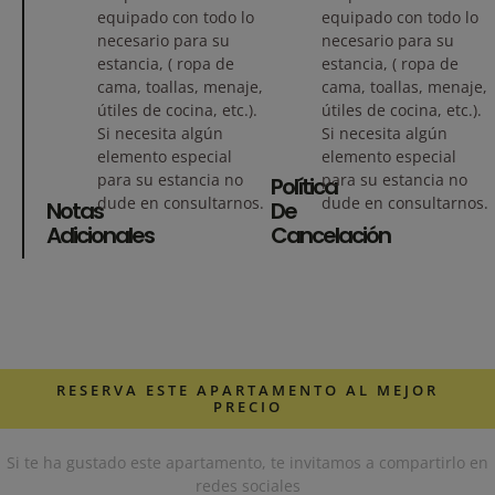
equipado con todo lo
equipado con todo lo
necesario para su
necesario para su
estancia, ( ropa de
estancia, ( ropa de
cama, toallas, menaje,
cama, toallas, menaje,
útiles de cocina, etc.).
útiles de cocina, etc.).
Si necesita algún
Si necesita algún
elemento especial
elemento especial
para su estancia no
para su estancia no
Política
dude en consultarnos.
dude en consultarnos.
Notas
De
Adicionales
Cancelación
RESERVA ESTE APARTAMENTO AL MEJOR
PRECIO
Si te ha gustado este apartamento, te invitamos a compartirlo en
redes sociales