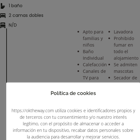
1
baño
2
camas dobles
N/D
Apto para
Lavadora
familias y
Prohibido
niños
fumar en
Baño
todo el
Individual
alojamiento
Calefacción
Se admiten
Canales de
mascotas
TV para
Secador de
niños
pelo
Cocina
Solo para
Política de cookies
Cuna (bajo
adultos
petición)
Toallas
https://oktheway.com utiliza cookies e identificadores propios y
Equipamiento
Traslados
de terceros con tu consentimiento y/o nuestro interés
de cocina
Tv
legítimo, con el propósito de almacenar o acceder a
Equipo de
Vistas
información en tu dispositivo, recabar datos personales sobre
planchado
Wifi
la audiencia para desarrollar y mejorar servicios.
Habitaciones