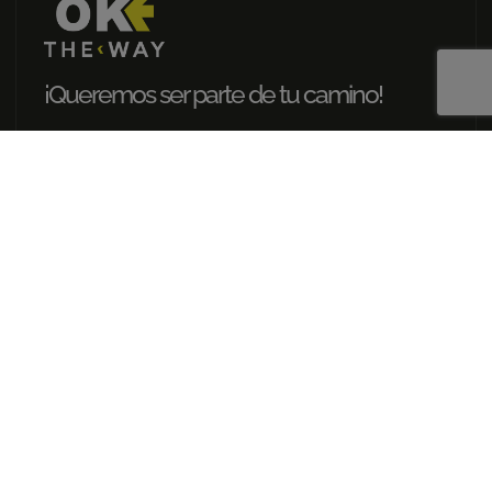
¡Queremos ser parte de tu camino!
RESERVA YA
Contacto
Rúa Federico Tapia, 49
15005 La Coruña
reservas@oktheway.com
info@oktheway.com
+34 676 451 970