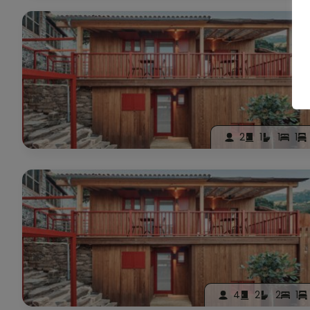
2
1
1
1
4
2
2
1