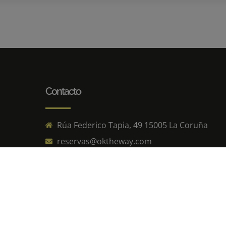
Contacto
Rúa Federico Tapia, 49 15005 La Coruña
reservas@oktheway.com
info@oktheway.com
+34 676 451 970
© 2026 Ok The Way. Todos los derechos reserv