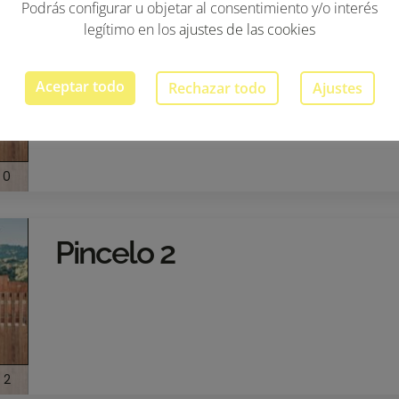
Podrás configurar u objetar al consentimiento y/o interés
legítimo en los
ajustes de las cookies
Pincelo 3
Aceptar todo
Rechazar todo
Ajustes
0
Pincelo 2
2