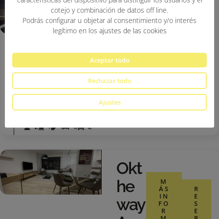
Okt
cotejo y combinación de datos off line.
Podrás configurar u objetar al consentimiento y/o interés
He
legítimo en los
ajustes de las cookies
Way
Are
M
Aceptar todo
ÁS
R
IN
E
Al
FO
S
Rechazar todo
R
E
Terr
M
R
AC
V
Ajustes
IÓ
A
Ace
N
R
2
1
1
0
2
Okt
He
M
ÁS
R
IN
E
Way
FO
S
R
E
M
R