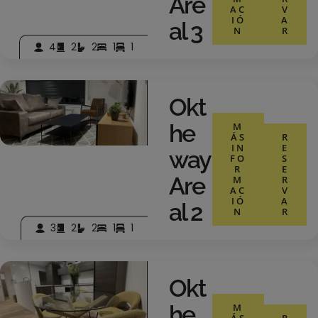
Are
AC
V
IÓ
A
Al 3
N
R
4
2
2
1
1
Okt
He
M
ÁS
R
IN
E
Way
FO
S
R
E
Are
M
R
AC
V
IÓ
A
Al 2
N
R
3
2
2
1
1
Okt
He
M
ÁS
R