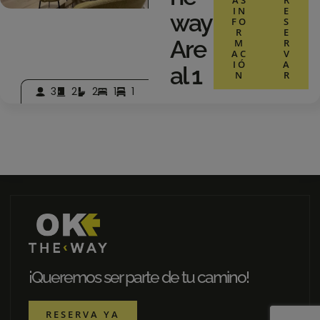
IN
E
Way
FO
S
R
E
Are
M
R
AC
V
IÓ
A
Al 1
N
R
3
2
2
1
1
¡Queremos ser parte de tu camino!
RESERVA YA