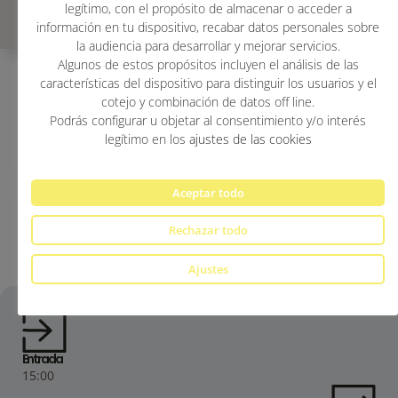
legítimo, con el propósito de almacenar o acceder a
información en tu dispositivo, recabar datos personales sobre
la audiencia para desarrollar y mejorar servicios.
Algunos de estos propósitos incluyen el análisis de las
características del dispositivo para distinguir los usuarios y el
cotejo y combinación de datos off line.
Rua San Andres, 53 15001 La Coruña
Podrás configurar u objetar al consentimiento y/o interés
¿Cómo Llegar?
legítimo en los
ajustes de las cookies
Aceptar todo
Rechazar todo
Ajustes
Entrada
15:00