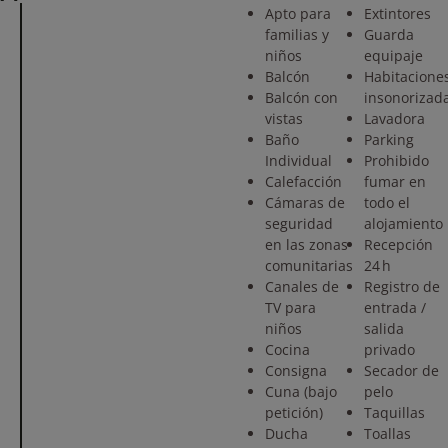
Apto para
Extintores
familias y
Guarda
niños
equipaje
Balcón
Habitacione
Balcón con
insonorizad
vistas
Lavadora
Baño
Parking
Individual
Prohibido
Calefacción
fumar en
Cámaras de
todo el
seguridad
alojamiento
en las zonas
Recepción
comunitarias
24 h
Canales de
Registro de
TV para
entrada /
niños
salida
Cocina
privado
Consigna
Secador de
Cuna (bajo
pelo
petición)
Taquillas
Ducha
Toallas