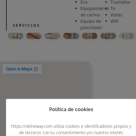
Eco
Traslados
Equipamiento
Tv
de cocina
Vistas
Equipo de
Wifi
SERVICIOS
planchado
Política de cookies
https://oktheway.com utiliza cookies e identificadores propios y
de terceros con tu consentimiento y/o nuestro interés