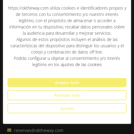
https://oktheway.com utiliza cookies e identificadores propios y
de terceros con tu consentimiento y/o nuestro interés
legítimo, con el propósito de almacenar o acceder a
información en tu dispositivo, recabar datos personales sobre
la audiencia para desarrollar y mejorar servicios.
Algunos de estos propósitos incluyen el análisis de las
¡Queremos ser parte de tu camino!
características del dispositivo para distinguir los usuarios y el
cotejo y combinación de datos off line.
RESERVA YA
Podrás configurar u objetar al consentimiento y/o interés
legítimo en los
ajustes de las cookies
Aceptar todo
Rechazar todo
Contacto
Ajustes
Rúa Federico Tapia, 49
15005 La Coruña
reservas@oktheway.com