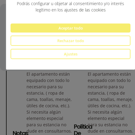
Podrás configurar u objetar al consentimiento y/o interés
legítimo en los
ajustes de las cookies
Aceptar todo
Entrada
12:00
Rechazar todo
Ajustes
Salida
11:00
El apartamento están
El apartamento están
equipado con todo lo
equipado con todo lo
necesario para su
necesario para su
estancia, ( ropa de
estancia, ( ropa de
cama, toallas, menaje,
cama, toallas, menaje,
útiles de cocina, etc.).
útiles de cocina, etc.).
Si necesita algún
Si necesita algún
elemento especial
elemento especial
para su estancia no
para su estancia no
Política
dude en consultarnos.
dude en consultarnos.
Notas
De