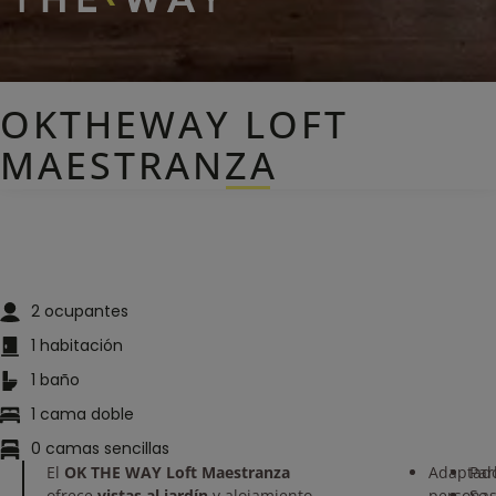
OKTHEWAY LOFT
MAESTRANZA
2
ocupantes
1
habitación
1
baño
1
cama doble
0
camas sencillas
El
OK THE WAY Loft Maestranza
Adaptad
Par
ofrece
vistas al jardín
y alojamiento
persona
Se