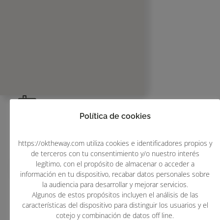
Política de cookies
Rúa Federico Tapia, 49 15005 La Coruña
¿Cómo Llegar?
https://oktheway.com utiliza cookies e identificadores propios y
de terceros con tu consentimiento y/o nuestro interés
legítimo, con el propósito de almacenar o acceder a
información en tu dispositivo, recabar datos personales sobre
la audiencia para desarrollar y mejorar servicios.
Algunos de estos propósitos incluyen el análisis de las
características del dispositivo para distinguir los usuarios y el
cotejo y combinación de datos off line.