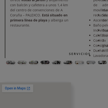
con balcón y cafetera a unos 1,4 km
de
ad
del centro de convenciones de A
movilida
ma
Coruña – PALEXCO.
Está situado en
reducida
Sec
primera línea de playa
y alberga un
Ascensor
de
restaurante.
Baño
pel
Individua
Toa
Calefacc
Tra
Cocina
Tv
Consign
Vis
Ducha
Wif
SERVICIOS
Lavadora